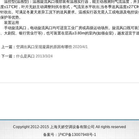
温控型(温感型)：温感旋流风口颈部装有温感实行器，能主动感测到气流温度，并
温度≤17℃时，叶片无妨主动调整到供冷形式，气流呈水平吹出;当冬季送风温度≥27
方针吹出。可满足冬夏天差异工况下的送风要求。温感实行器无需人工或电源及电控设
免保护等优势。
装置运用
手动旋流风口，电动旋流风口均可适宜工业厂房或高级运动场所。旋流风口既可装置
、大剧院、银行营业厅等)，也可装置在层高≥3.80m的室内(如领会室)，越发适宜于送
上一篇：
空调出风口呈现凝露的原因有哪些
2020/4/1
下一篇：
什么是风口
2013/3/24
Copyright 2012-2015 上海天娇空调设备有限公司 All rights reserved
备案号：沪ICP备13007948号-1