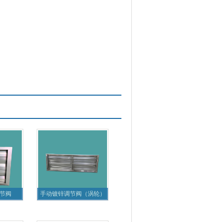
节阀
手动镀锌调节阀（涡轮）